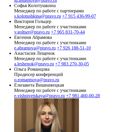
iu.astashova@pravo.ru
Софья Колотушкина
Менеджер по работе с партнерами
s.kolotushkina@pravo.ru
+7 915 436-99-07
Виктория Гольцер
Менеджер по работе с участниками
v.goltser@pravo.ru
+7 965 831-70-44
Евгения Абрамова
Менеджер по работе с участниками
e.abramova@pravo.ru
+7 926 188-51-10
Анастасия Лещенок
Менеджер по работе с участниками
a.leshenok@pravo.ru
+7 983 270-30-05
Ольга Романцова
Продюсер конференций
o.romantsova@pravo.ru
Елизавета Вишнивецкая
Менеджер по работе с участниками
e.vishnivetskaya@pravo.ru
+7 981 460-00-28