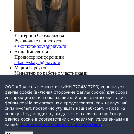
Екатерина Скоморохова
Руководитель проектов
e.skomorokhova@pravo.ru
Анна Каневская
Продюсер конференций
a.kanevskaya@pravo.ru
Мария Барсукова
Менеджер по работе с участниками
m.barsukova@pravo.ru
+7 981 895-44-51
Милана Хачатрян
ООО «Правовые Новости» (ИНН 7704317790) использует
Менеджер по работе с участниками
файлы cookie (включая сторонние файлы cookie) для сбора
m.khachatrian@pravo.ru
+7 904 293-48-98
информации об использовании сайта посетителями. Такие
Екатерина Куракаева
файлы cookie помогают нам предоставлять вам наилучший
Менеджер по работе с партнерами
онлайн-опыт, постоянно улучшать наш веб-сайт. Нажав на
e.kurakaeva@pravo.ru
8 (903) 125-90-68
кнопку «Подтвердить», вы даете согласие на обработку
Валерия Саратова
файлов cookie в соответствии с условиями, изложенными в
Продюсер конференций
нашей
Политике использования cookie-файлов
.
v.saratova@pravo.ru