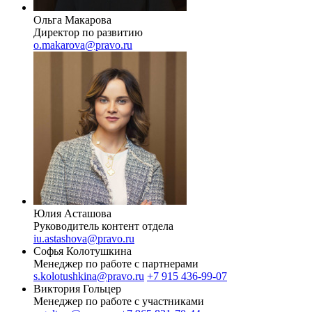
Ольга Макарова
Директор по развитию
o.makarova@pravo.ru
Юлия Асташова
Руководитель контент отдела
iu.astashova@pravo.ru
Софья Колотушкина
Менеджер по работе с партнерами
s.kolotushkina@pravo.ru
+7 915 436-99-07
Виктория Гольцер
Менеджер по работе с участниками