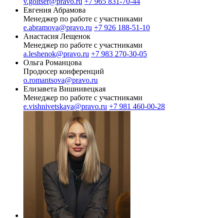
v.goltser@pravo.ru
+7 965 831-70-44
Евгения Абрамова
Менеджер по работе с участниками
e.abramova@pravo.ru
+7 926 188-51-10
Анастасия Лещенок
Менеджер по работе с участниками
a.leshenok@pravo.ru
+7 983 270-30-05
Ольга Романцова
Продюсер конференций
o.romantsova@pravo.ru
Елизавета Вишнивецкая
Менеджер по работе с участниками
e.vishnivetskaya@pravo.ru
+7 981 460-00-28