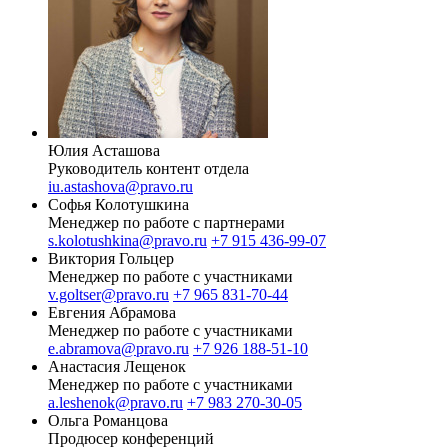
Юлия Асташова
Руководитель контент отдела
iu.astashova@pravo.ru
Софья Колотушкина
Менеджер по работе с партнерами
s.kolotushkina@pravo.ru
+7 915 436-99-07
Виктория Гольцер
Менеджер по работе с участниками
v.goltser@pravo.ru
+7 965 831-70-44
Евгения Абрамова
Менеджер по работе с участниками
e.abramova@pravo.ru
+7 926 188-51-10
Анастасия Лещенок
Менеджер по работе с участниками
a.leshenok@pravo.ru
+7 983 270-30-05
Ольга Романцова
Продюсер конференций