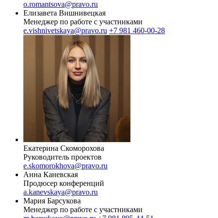
o.romantsova@pravo.ru
Елизавета Вишнивецкая
Менеджер по работе с участниками
e.vishnivetskaya@pravo.ru
+7 981 460-00-28
Екатерина Скоморохова
Руководитель проектов
e.skomorokhova@pravo.ru
Анна Каневская
Продюсер конференций
a.kanevskaya@pravo.ru
Мария Барсукова
Менеджер по работе с участниками