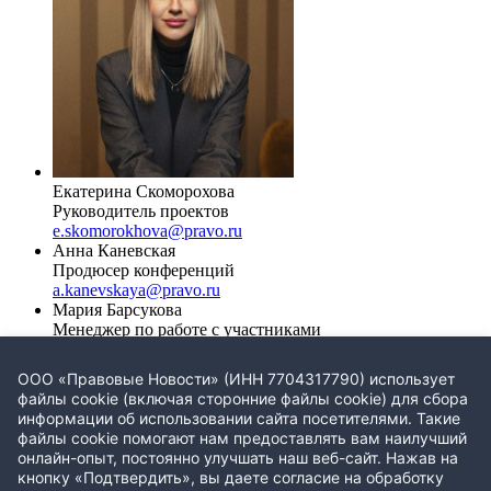
Екатерина Скоморохова
Руководитель проектов
e.skomorokhova@pravo.ru
Анна Каневская
Продюсер конференций
a.kanevskaya@pravo.ru
Мария Барсукова
Менеджер по работе с участниками
m.barsukova@pravo.ru
+7 981 895-44-51
Милана Хачатрян
ООО «Правовые Новости» (ИНН 7704317790) использует
Менеджер по работе с участниками
файлы cookie (включая сторонние файлы cookie) для сбора
m.khachatrian@pravo.ru
+7 904 293-48-98
информации об использовании сайта посетителями. Такие
Екатерина Куракаева
файлы cookie помогают нам предоставлять вам наилучший
Менеджер по работе с партнерами
онлайн-опыт, постоянно улучшать наш веб-сайт. Нажав на
e.kurakaeva@pravo.ru
8 (903) 125-90-68
кнопку «Подтвердить», вы даете согласие на обработку
Валерия Саратова